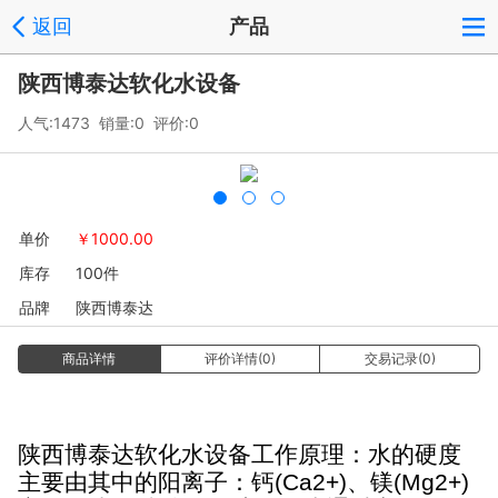
返回
产品
陕西博泰达软化水设备
人气:1473 销量:0 评价:0
单价
￥
1000.00
库存
100件
品牌
陕西博泰达
商品详情
评价详情(0)
交易记录(0)
陕西博泰达软化水设备
工作原理：
水的硬度
主要由其中的阳离子：钙
、镁
(Ca2+)
(Mg2+)